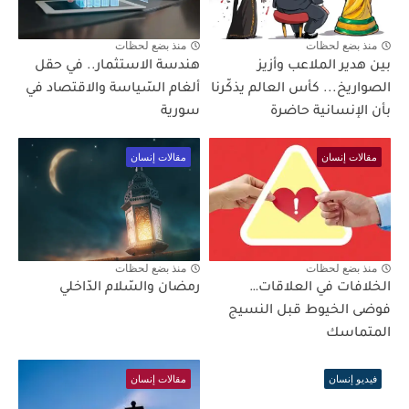
منذ بضع لحظات
منذ بضع لحظات
بين هدير الملاعب وأزيز
هندسة الاستثمار.. في حقل
الصواريخ... كأس العالم يذكّرنا
ألغام السّياسة والاقتصاد في
بأن الإنسانية حاضرة
سورية
مقالات إنسان
مقالات إنسان
منذ بضع لحظات
منذ بضع لحظات
الخلافات في العلاقات…
رمضان والسّلام الدّاخلي
فوضى الخيوط قبل النسيج
المتماسك
فيديو إنسان
مقالات إنسان