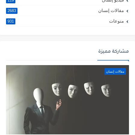
119
مقالات إنسان
2683
منوعات
931
مشاركة مميزة
مقالات إنسان