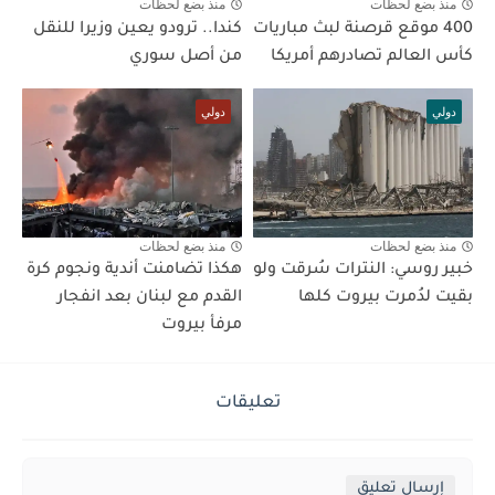
منذ بضع لحظات
منذ بضع لحظات
400 موقع قرصنة لبث مباريات
كندا.. ترودو يعين وزيرا للنقل
كأس العالم تصادرهم أمريكا
من أصل سوري
دولي
دولي
منذ بضع لحظات
منذ بضع لحظات
خبير روسي: النترات سُرقت ولو
هكذا تضامنت أندية ونجوم كرة
بقيت لدُمرت بيروت كلها
القدم مع لبنان بعد انفجار
مرفأ بيروت
تعليقات
إرسال تعليق