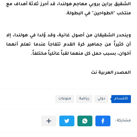
الشقيق براين بروبي مهاجم هولندا، قد أحرز ثلاثة أهداف مع
منتخب "الطواحين" في البطولة.
وينحدر الشقيقان من أصول غانية، وقد وُلدا في هولندا، إلا
أن كثيراً من جماهير كرة القدم تتفاجأ عندما تعلم أنهما
أخوان، بسبب حمل كل منهما لقباً عائلياً مختلفاً.
المصدر العربية نت
الأقسام
دولي
رياضة
منوعات