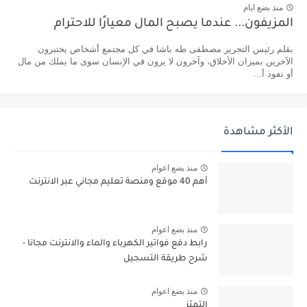
منذ بضع ايام
المزيفون... عندما يصبح المال معيارًا للاحترام
بقلم رئيس التحرير مصطفى طه باشا في كل مجتمع أشخاص يختبرون
الآخرين بميزان الأخلاق، وآخرون لا يرون في الإنسان سوى ما يملك من مال
أو نفوذ أ...
الأكثر مشاهدة
منذ بضع اعوام
أهم 40 موقع ومنصة تعليم مجاني عبر الانترنت
منذ بضع اعوام
رابط دفع فواتير الكهرباء والماء والانترنت مجانا -
شرح طريقة التسجيل
منذ بضع اعوام
التميّز