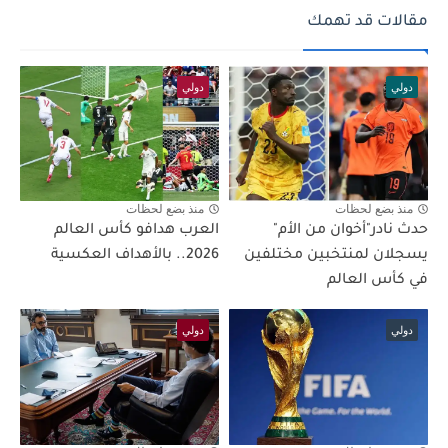
مقالات قد تهمك
دولي
دولي
منذ بضع لحظات
منذ بضع لحظات
حدث نادر"أخوان من الأم"
العرب هدافو كأس العالم
يسجلان لمنتخبين مختلفين
2026.. بالأهداف العكسية
في كأس العالم
دولي
دولي