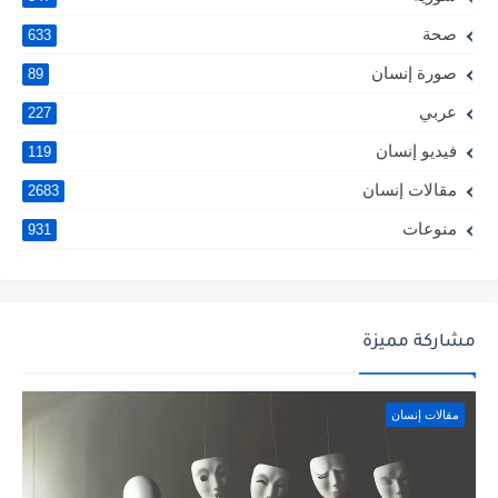
صحة
633
صورة إنسان
89
عربي
227
فيديو إنسان
119
مقالات إنسان
2683
منوعات
931
مشاركة مميزة
مقالات إنسان