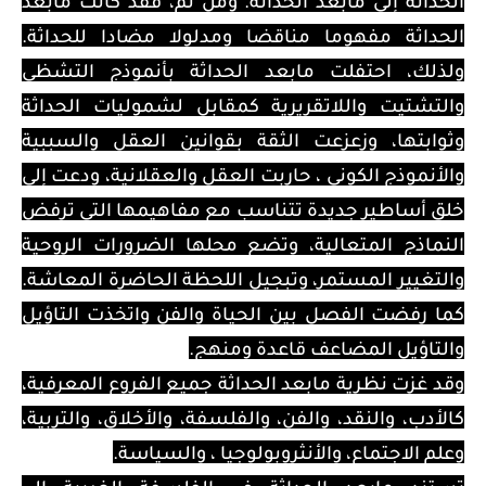
الحداثة إلى مابعد الحداثة. ومن ثم، فقد كانت مابعد
الحداثة مفهوما مناقضا ومدلولا مضادا للحداثة.
ولذلك، احتفلت مابعد الحداثة بأنموذج التشظي
والتشتيت واللاتقريرية كمقابل لشموليات الحداثة
وثوابتها، وزعزعت الثقة بقوانين العقل والسببية
والأنموذج الكوني ، حاربت العقل والعقلانية، ودعت إلى
خلق أساطير جديدة تتناسب مع مفاهيمها التي ترفض
النماذج المتعالية، وتضع محلها الضرورات الروحية
والتغيير المستمر، وتبجيل اللحظة الحاضرة المعاشة.
كما رفضت الفصل بين الحياة والفن واتخذت التاؤيل
والتاؤيل المضاعف قاعدة ومنهج.
وقد غزت نظرية مابعد الحداثة جميع الفروع المعرفية،
كالأدب، والنقد، والفن، والفلسفة، والأخلاق، والتربية،
وعلم الاجتماع، والأنثروبولوجيا ، والسياسة.