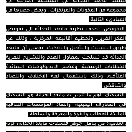
تستند مابعد الحداثة في الفلسفة الغربية إلى
مجموعة من المكونات والمرتكزات ، ويمكن حصرها في
المبادىء التالية:
.التقويض: تهدف نظرية مابعد الحداثة إلى تقويض
الفكر الغربي، وتحطيم أقانيمه المركزية ، وذلك عن
طريق التشتيت والتأجيل والتفكيك. بمعنى أن مابعد
الحداثة قد تسلحت بمعاول الهدم والتشريح لتعرية
الخطابات الرسمية، وفضح الإيديولوجيات السائدة
المتآكلة، وذلك باستعمال لغة الاختلاف والتضاد
والتناقض.
.التشكيك: أهم ما تتميز به مابعد الحداثة هو التشكيك
في المعارف اليقينية، وانتقاد المؤسسات الثقافية
المالكة للخطاب والقوة والمعرفة والسلطة.
.العدمية: من يتأمل جوهر فلسفات مابعد الحداثة، فإنه