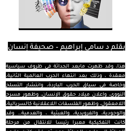
بقلم د سامي إبراهيم – صحيفة إنسان
هذا، وقد ظهرت مابعد الحداثة في ظروف سياسية
معقدة ، وذلك بعد انتهاء الحرب العالمية الثانية،
وخاصة في سياق الحرب الباردة، وانتشار التسلح
النووي، وإعلان ميلاد حقوق الإنسان، وظهور مسرح
اللامعقول، وظهور الفلسفات اللاعقلانية كالسريالية،
والوجودية، والفرويدية، والعبثية ، والعدمية… وقد
كانت التفكيكية معبرا رئيسا للانتقال من مرحلة