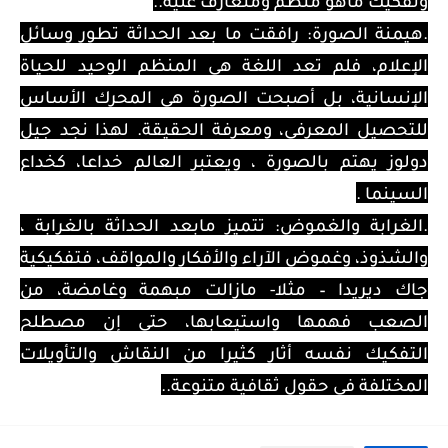
وتفكيك ماهو منظم ومتعارف عليه..
.هيمنة الصورة: رافقت ما بعد الحداثة تطور وسائل
الإعلام، فلم تعد اللغة هي المنظم الوحيد للحياة
الإنسانية، بل أصبحت الصورة هي المحرك الأساس
للتحصيل المعرفي، ومعرفة الحقيقة. لهذا نجد جيل
دولوز يهتم بالصورة ، ويعتبر العالم خداعا، كخداع
السينما .
.الغرابة والغموض: تتميز مابعد الحداثة بالغرابة ،
والشذوذ، وغموض الآراء والأفكار والمواقف، فتفكيكية
جاك ديريدا – مثلا- مازالت مبهمة وغامضة، من
الصعب فهمها واستيعابها، حتى إن مصطلح
التفكيك نفسه أثار كثيرا من النقاش والتأويلات
المختلفة في حقول ثقافية متنوعة..