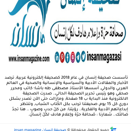
تأسست صحيفة إنسان في عام 2018 كصحيفة إلكترونية عربية, ترصد
الأخبار والمقالات الأدبية والسياسية والإنسانية والصحية في العالم
العربي والدولي, أسسها الأستاذ مصطفى طه باشا؛ كاتب ومحرر
صحفي وهو رئيس تحرير الصحيفة الحالي.. صدرت الصحيفة
الالكترونية منذ البداية ب 18 صفحة, ومازالت حتى الآن تصدر بشكل
دوري كل 15 يوم, صحيفتنا ترحب بكل الكُتاب الشباب, وتنتظر
إبداعاتهم الأدبية والفكرية.. رؤيتنا: من كلّ حدبٍ وصوبٍ .. هنا تجدُ
ضالتَك.. شعارنا : صَحافة حرّة وإعلام هادف لكلّ إنسان.
جميع الحقوق محفوظة ©
صحيفة إنسان insan magazine