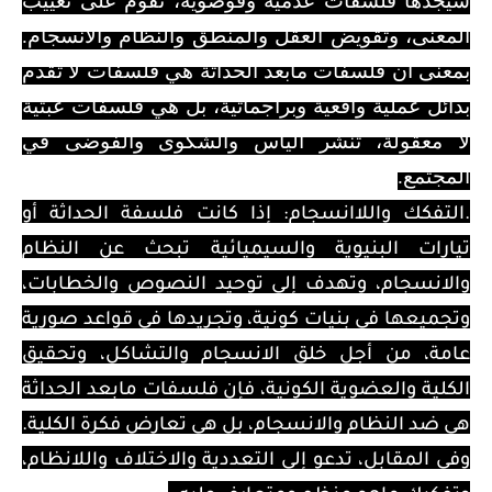
سيجدها فلسفات عدمية وفوضوية، تقوم على تغييب
المعنى، وتقويض العقل والمنطق والنظام والانسجام.
بمعنى أن فلسفات مابعد الحداثة هي فلسفات لا تقدم
بدائل عملية واقعية وبراجماتية، بل هي فلسفات عبثية
لا معقولة، تنشر اليأس والشكوى والفوضى في
المجتمع.
.التفكك واللاانسجام: إذا كانت فلسفة الحداثة أو
تيارات البنيوية والسيميائية تبحث عن النظام
والانسجام، وتهدف إلى توحيد النصوص والخطابات،
وتجميعها في بنيات كونية، وتجريدها في قواعد صورية
عامة، من أجل خلق الانسجام والتشاكل، وتحقيق
الكلية والعضوية الكونية، فإن فلسفات مابعد الحداثة
هي ضد النظام والانسجام، بل هي تعارض فكرة الكلية.
وفي المقابل، تدعو إلى التعددية والاختلاف واللانظام،