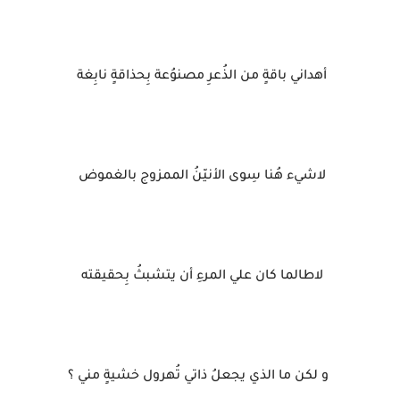
أهداني باقةٍ من الذُعرِ مصنوُعة بِحذاقةٍ نابِغة
لاشيء هُنا سِوى الأنيّنُ الممزوج بالغموض
لاطالما كان علي المرءِ أن يتشبثُ بِحقيقته
و لكن ما الذي يجعلُ ذاتي تُهرول خشيةٍ مني ؟