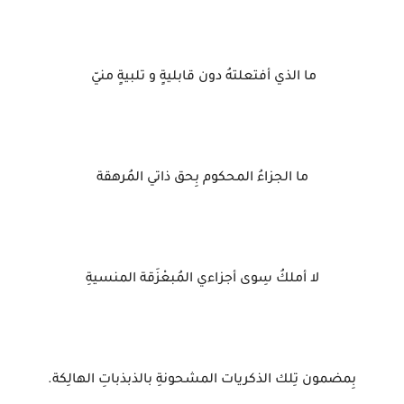
ما الذي أفتعلتهُ دون قابليةٍ و تلبيةٍ منيّ
ما الجزاءُ المحكوم بِحق ذاتي المُرهقة
لا أملكُ سِوى أجزاءي المُبعْزَقة المنسيةِ
بِمضمون تِلك الذكريات المشحونةِ بالذبذباتِ الهالِكة.