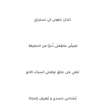
تتدلىّ جفوني كي تستريّح
تفيضُ عاطِفتي ذُعرًا من الحقيقة
تلغي على عاتِق فِطنتي أسبابُ الألمِ
يُشاحني جسدي و يُهرول لِلنجاة