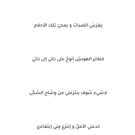
يغزيني الضبابُ و يمحيّ تِلك الأحلام
كطائِر الهوبشِ أنوحُ على ذاتي إلى ذاتي
لاشيء سُوف ينتزعني من وِشاح الشَجَّى
خدعني الأملُ و إنتزع مِني إبتغاءي