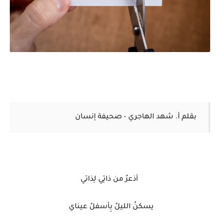
بقلم أ. شهد الهاجري - صحيفة إنسان
أذعرُ من ذاتِي لِذاتي
يسكنُ الليلُ بِأسفلُ عيناي