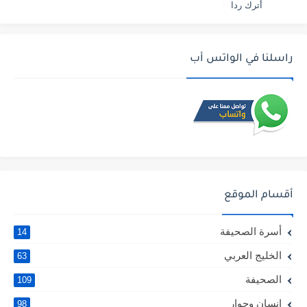
أترك ردا
راسلنا في الواتس أب
أقسام الموقع
أسرة الصحيفة
14
الخليج العربي
63
الصحيفة
109
إنسان وحوار
98