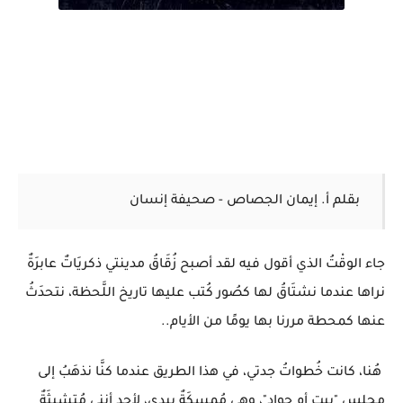
بقلم أ. إيمان الجصاص - صحيفة إنسان
جاء الوقْتُ الذي أقول فيه لقد أصبح زُقَاقُ مدينتي ذكريَاتٌ عابرَةٌ
نراها عندما نشتَاقُ لها كصُور كُتب عليها تاريخ اللَّحظة، نتحدَثُ
عنها كمحطة مررنا بها يومًا من الأيام..
هُنا، كانت خُطواتُ جدتي، في هذا الطريق عندما كنَّا نذهَبُ إلى
مجلس "بيت أم جواد"، وهي مُمسكَةٌ بيدي، لأجد أنني مُتشبثَةٌ