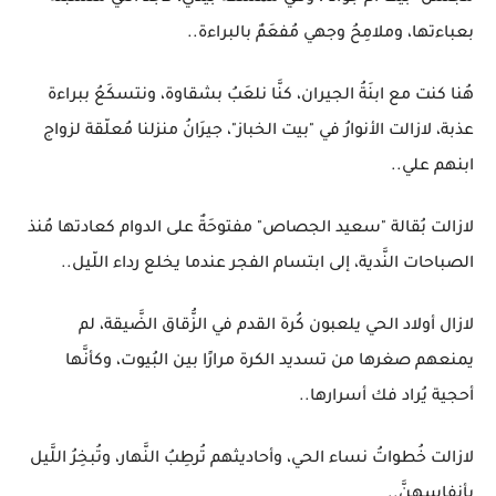
بعباءتها، وملامِحُ وجهي مُفعَمٌ بالبراءة..
هُنا كنت مع ابنَةُ الجيران، كنَّا نلعَبُ بشقاوة، ونتسكَعُ ببراءة
عذبة، لازالت الأنوارُ في "بيت الخباز"، جيرَانُ منزلنا مُعلّقة لزواج
ابنهم علي..
لازالت بُقالة "سعيد الجصاص" مفتوحَةٌ على الدوام كعادتها مُنذ
الصباحات النَّدية، إلى ابتسام الفجر عندما يخلع رداء اللّيل..
لازال أولاد الحي يلعبون كُرة القدم في الزُّقاق الضَّيقة، لم
يمنعهم صغرها من تسديد الكرة مرارًا بين البُيوت، وكأنَّها
أحجية يُراد فك أسرارها..
لازالت خُطواتُ نساء الحي، وأحاديثهم تُرطِبُ النَّهار، وتُبخِرُ اللَّيل
بأنفاسهنَّ..