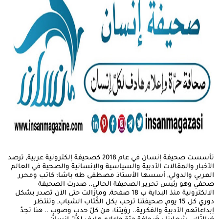
تأسست صحيفة إنسان في عام 2018 كصحيفة إلكترونية عربية, ترصد
الأخبار والمقالات الأدبية والسياسية والإنسانية والصحية في العالم
العربي والدولي, أسسها الأستاذ مصطفى طه باشا؛ كاتب ومحرر
صحفي وهو رئيس تحرير الصحيفة الحالي.. صدرت الصحيفة
الالكترونية منذ البداية ب 18 صفحة, ومازالت حتى الآن تصدر بشكل
دوري كل 15 يوم, صحيفتنا ترحب بكل الكُتاب الشباب, وتنتظر
إبداعاتهم الأدبية والفكرية.. رؤيتنا: من كلّ حدبٍ وصوبٍ .. هنا تجدُ