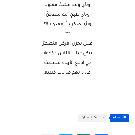
وبأي وهم عشتَ مقتولا
وبأيِ طينٍ أنت منعجنٌ
وبأي صخرٍ بتَّ معذولا
!!
؟
***
قلبي بحزن الأرض منصهرٌ
يبكي عذاب الناس مذهولا
في أدمع الأيتام منسكبٌ
في دربهم قد بات قنديلا
الأقسام
مقالات إنسان