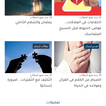
منذ بضع لحظات
منذ بضع لحظات
الخلافات في العلاقات…
رمضان والسّلام الدّاخلي
فوضى الخيوط قبل النسيج
المتماسك
فيديو إنسان
مقالات إنسان
منذ بضع لحظات
منذ بضع لحظات
الصيام عن الكلام في القرآن
التّكيّف مع التّغيّرات.. ضرورة
وفوائده في الحياة
إنسانيّة
تعليقات