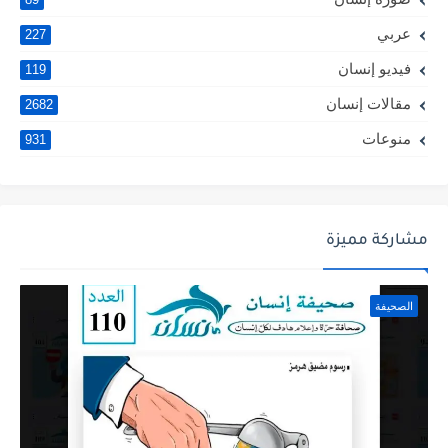
عربي
227
فيديو إنسان
119
مقالات إنسان
2682
منوعات
931
مشاركة مميزة
الصحيفة