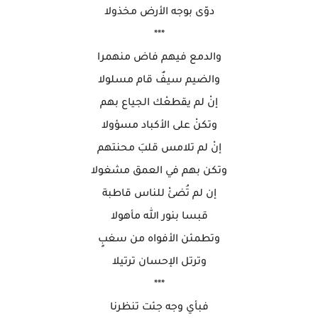
دوّى بوجه الأرض مخذولا
***
والدمع فيهم فاض منهمرا
والضيم سيفٌ قام مسلولا
إنْ لم يقطعْك الجياع بهم
وتكنْ على الأكباد مسؤولا
إنْ لم تلامس قلبَ محنتهم
وتكن بهم في العمق مشغولا
إن لم تُضئْ للناس قاطبة
قبسا بنور الله مأهولا
وتطمئن الأفواه من سغبٍ
وترتل الإحسان ترتيلا
***
فبأي وجه جئت تنظرنا