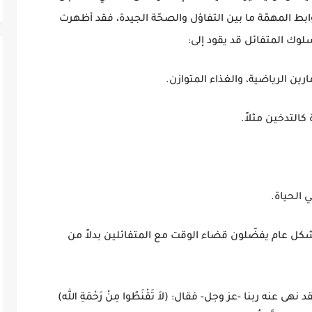
ابط المهمّة ما بين التفاؤل والصحّة الجيدة، فقد أظهرت
لوك المتفائل قد يقود إلى:
ارين الرياضية، والغذاء المتوازن.
كالتدخين مثلاً.
ي الحياة.
كل عام يفضّلون قضاء الوقت مع المتفائلين بدلاً من
ى عنه ربنا -عز وجل- فقال: (لاَ تَقْنَطُوا مِنْ رَحْمَةِ الله)