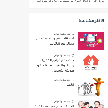
يرون في الإنسان سوى ما يملك من مال أو نفوذ أ...
الأكثر مشاهدة
منذ بضع اعوام
أهم 40 موقع ومنصة تعليم
مجاني عبر الانترنت
منذ بضع اعوام
رابط دفع فواتير الكهرباء
والماء والانترنت مجانا - شرح
طريقة التسجيل
منذ بضع اعوام
التميّز
منذ بضع اعوام
إليك 3 نصائح سريعة إذا كنت