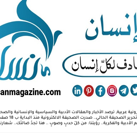
 في عام 2018 كصحيفة إلكترونية عربية, ترصد الأخبار والمقالات الأدبية والسياسية والإنس
لأدبية والفكرية.. رؤيتنا: من كلّ حدبٍ وصوبٍ .. هنا تجدُ ضالتَك.. شعارنا