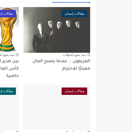
مقالات إنسان
مقالات إ
منذ بضع لحظات
منذ بضع ل
المزيفون... عندما يصبح المال
بين هدير ا
معيارًا للاحترام
كأس العالم
حاضرة
مقالات إنسان
مقالات إ