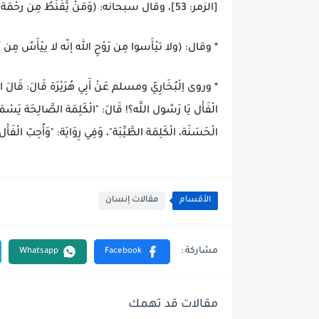
[الزمر: 53]، وقال سبحانه: (وَمَنْ يَّقْنَطُ مِن رحْمَة رَبِّه إلا الضَّالُّون) [الحجر: 56].
* وقال: (ولا تيْأَسوا مِن رَوْحِ الله إنّه لا ييْأَسُ مِن 
* وروى اِلْبُخَارِيّ ومسلم عَنْ أَبِي هُرَيْرَة قَالَ: قَالَ ا
الْفَأْل يَا رَسُول اللَّه؟! قَالَ: "الْكَلِمَة الصَّالِحَة يَسْمَ
الْحَسَنَة، الْكَلِمَة الطَّيِّبَة"، وَفِي رِوَايَة: "وَأُحِبّ الْفَأْ
الأقسام
مقالات إنسان
مقالات قد تهمك