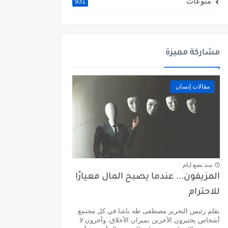
منوعات
931
مشاركة مميزة
مقالات إنسان
منذ بضع ايام
المزيفون... عندما يصبح المال معيارًا
للاحترام
بقلم رئيس التحرير مصطفى طه باشا في كل مجتمع
أشخاص يختبرون الآخرين بميزان الأخلاق، وآخرون لا