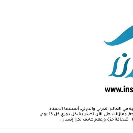
انية والصحية في العالم العربي والدولي, أسسها الأستاذ
مصطفى طه باشا؛ كاتب ومحرر صحفي وهو رئيس تحرير الصحيفة الحالي.. صدرت الصحيفة الالكترونية منذ البداية ب 18 صفحة, ومازالت حتى الآن تصدر بشكل دوري كل 15 يوم,
 : صَحافة حرّة وإعلام هادف لكلّ إنسان.