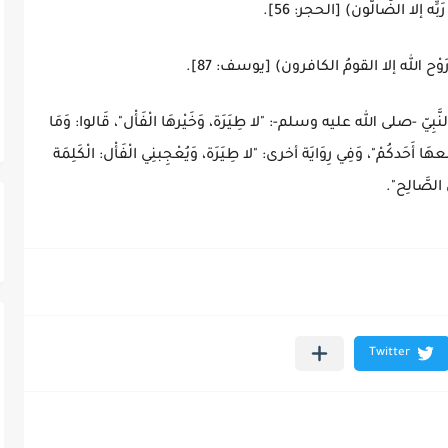
رَوْح الله إلا القومُ الكافرون) [يوسف: 87].
لنَّبِيّ -صلى الله عليه وسلم-: "لا طِيَرَة، وَخَيْرهَا الْفَأْل"، قَالوا: وَمَا
عهَا أَحَدكُمْ"، وَفِي رِوَايَة أخرى: "لا طِيَرَة، وَيُعْجِبنِي الْفَأْل: الْكَلِمَة
ل الصَّالِح".