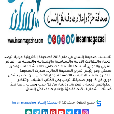
تأسست صحيفة إنسان في عام 2018 كصحيفة إلكترونية عربية, ترصد
الأخبار والمقالات الأدبية والسياسية والإنسانية والصحية في العالم
العربي والدولي, أسسها الأستاذ مصطفى طه باشا؛ كاتب ومحرر
صحفي وهو رئيس تحرير الصحيفة الحالي.. صدرت الصحيفة
الالكترونية منذ البداية ب 18 صفحة, ومازالت حتى الآن تصدر بشكل
دوري كل 15 يوم, صحيفتنا ترحب بكل الكُتاب الشباب, وتنتظر
إبداعاتهم الأدبية والفكرية.. رؤيتنا: من كلّ حدبٍ وصوبٍ .. هنا تجدُ
ضالتَك.. شعارنا : صَحافة حرّة وإعلام هادف لكلّ إنسان.
جميع الحقوق محفوظة ©
صحيفة إنسان insan magazine