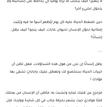
لا يتغيّر؟ كيف يتجنب ما يراه يوميًا كي يحافظ على إنسانيته ولا
يتحوّل لشيءٍ آخر؟
حين تضغط الحياة عليه كل يوم ليُظهر أسوأ ما فيه ويُثبت
إمكانية تحوّل الإنسان لحيوان غابات، كيف ينجو؟ كيف يظل
إنسانًا؟
....
يظل إنسانًا إن نجى من هول هذه التساؤلات، فهل تظن أن
خيبات الحياة ستخضع لك وتهطل عليك بإجاباتٍ تشفي بها
فؤادك !
فزحزح عن قلبك غباره وتشبث به، فأظن أن الإنسان من يمتلك
قلبًا فولاذي حيث يشعر بحرقة عتاب في كل شاردة وواردة، فإن