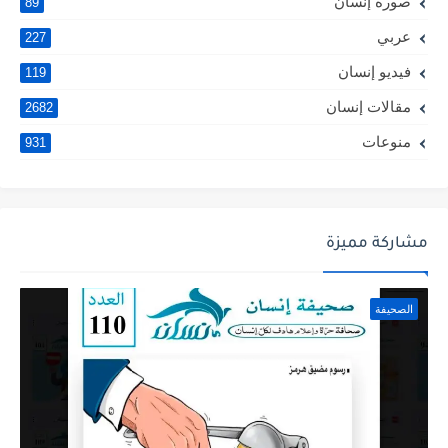
صورة إنسان
89
عربي
227
فيديو إنسان
119
مقالات إنسان
2682
منوعات
931
مشاركة مميزة
الصحيفة