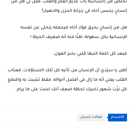
تخلص من إحساسه بات عديم الفكر والقلب، فقلْ لي هل من
إنسانٍ يحبس أخاه في زنزانة الحزن والانهيار؟
هل من إنسانٍ يحرق فؤاد أخاه فيجعله يتخلى عن نفسه
الإنسانية بكل سهولة؛ ظنًا منه أنه ضعيف الحيلة !
فبعد كل كلمة كتبها قلبي بحبر العون،
أظن يا سيّدي أن الإنسان من تأتيه كل تلك التساؤلات، فعتاب
القلب يعني أنه ما زال في أفضل أحواله، فقط تشبث به واقطع
كل نزّت شعور تخبرك لحظة ضعف أنك لست على ما يرام.
الأقسام
مقالات إنسان