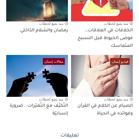
منذ بضع لحظات
منذ بضع لحظات
الخلافات في العلاقات…
رمضان والسّلام الدّاخلي
فوضى الخيوط قبل النسيج
المتماسك
فيديو إنسان
مقالات إنسان
منذ بضع لحظات
منذ بضع لحظات
الصيام عن الكلام في القرآن
التّكيّف مع التّغيّرات.. ضرورة
وفوائده في الحياة
إنسانيّة
تعليقات