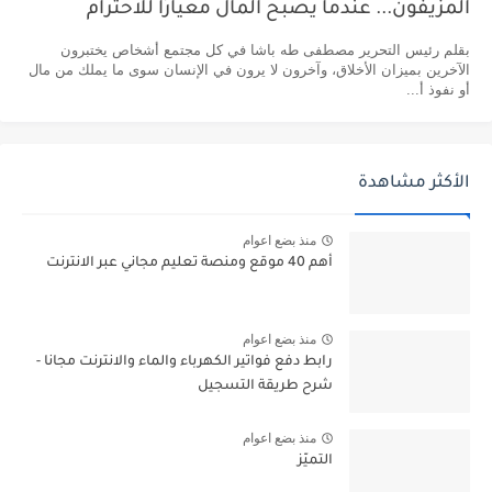
المزيفون... عندما يصبح المال معيارًا للاحترام
بقلم رئيس التحرير مصطفى طه باشا في كل مجتمع أشخاص يختبرون
الآخرين بميزان الأخلاق، وآخرون لا يرون في الإنسان سوى ما يملك من مال
أو نفوذ أ...
الأكثر مشاهدة
منذ بضع اعوام
أهم 40 موقع ومنصة تعليم مجاني عبر الانترنت
منذ بضع اعوام
رابط دفع فواتير الكهرباء والماء والانترنت مجانا -
شرح طريقة التسجيل
منذ بضع اعوام
التميّز