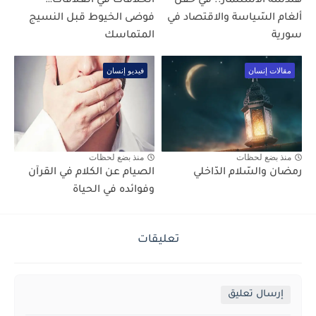
هندسة الاستثمار.. في حقل
الخلافات في العلاقات…
ألغام السّياسة والاقتصاد في
فوضى الخيوط قبل النسيج
سورية
المتماسك
مقالات إنسان
فيديو إنسان
منذ بضع لحظات
منذ بضع لحظات
رمضان والسّلام الدّاخلي
الصيام عن الكلام في القرآن
وفوائده في الحياة
تعليقات
إرسال تعليق