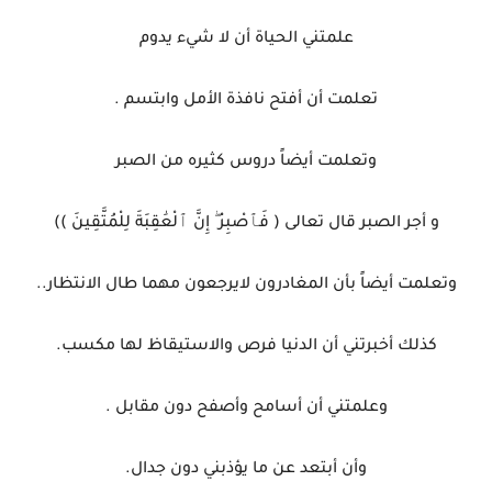
علمتني الحياة أن لا شيء يدوم
‏تعلمت أن أفتح نافذة الأمل وابتسم .
‏وتعلمت أيضاً دروس كثيره من الصبر
‏و أجر الصبر قال تعالى ( فَٱصْبِرْ ۖ إِنَّ ٱلْعَٰقِبَةَ لِلْمُتَّقِينَ ))
‏وتعلمت أيضاً بأن المغادرون لايرجعون مهما طال الانتظار..
‏كذلك أخبرتني أن الدنيا فرص والاستيقاظ لها مكسب.
‏وعلمتني أن أسامح وأصفح دون مقابل .
‏وأن أبتعد عن ما يؤذبني دون جدال.