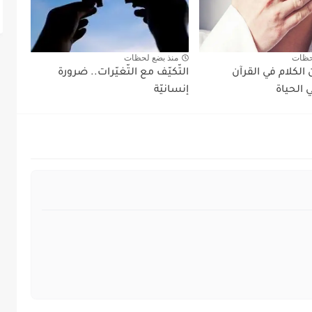
حظات
منذ بضع لحظات
الكلام في القرآن
التّكيّف مع التّغيّرات.. ضرورة
 الحياة
إنسانيّة