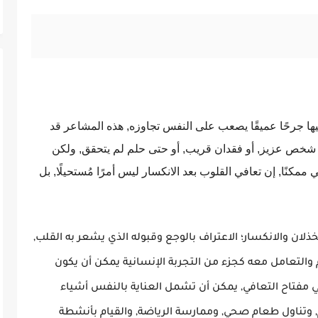
 فيها جرحًا عميقًا يصعب على النفس تجاوزه, هذه المشاعر قد
ن شخص عزيز, أو فقدان قريب, أو حتى حلم لم يتحقق, ولكن
مكنًا, إن تعافي القلوب بعد الانكسار ليس أمرًا مُستحيلًا, بل
ذلان والانكسار؛ الاعتراف بالوجع وقبوله
الذي يشعر به القلب,
ألم والتعامل معه كجزء من التجربة الإنسانية يمكن أن يكون
 هي مفتاح التعافي, يمكن أن تشمل العناية بالنفس أشياء
تناول طعام صحي, وممارسة الرياضة, والقيام بأنشطة