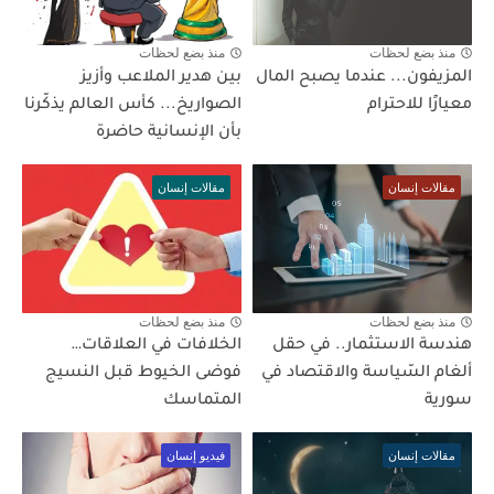
منذ بضع لحظات
منذ بضع لحظات
المزيفون... عندما يصبح المال
بين هدير الملاعب وأزيز
معيارًا للاحترام
الصواريخ... كأس العالم يذكّرنا
بأن الإنسانية حاضرة
مقالات إنسان
مقالات إنسان
منذ بضع لحظات
منذ بضع لحظات
هندسة الاستثمار.. في حقل
الخلافات في العلاقات…
ألغام السّياسة والاقتصاد في
فوضى الخيوط قبل النسيج
سورية
المتماسك
مقالات إنسان
فيديو إنسان