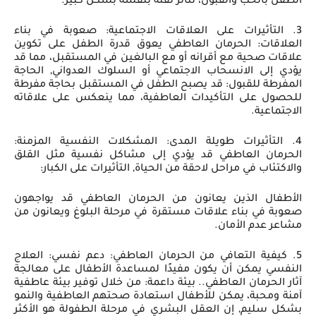
الطفل بالحب والقبول، تتأثر ثقته بنفسه بشكل كبير.
3. التأثيرات على العلاقات الاجتماعية: صعوبة في بناء
العلاقات: الحرمان العاطفي يعوق قدرة الطفل على تكوين
علاقات صحية مع أقرانه أو مع البالغين في المستقبل، مما قد
يؤدي إلى الانسحاب الاجتماعي أو السلوك العدواني, الحاجة
المفرطة للقبول: قد يصبح الطفل في المستقبل بحاجة مفرطة
للحصول على التأكيدات العاطفية، مما ينعكس على علاقاته
الاجتماعية.
4. التأثيرات طويلة المدى: المشكلات النفسية المزمنة:
الحرمان العاطفي قد يؤدي إلى مشاكل نفسية مثل القلق
والاكتئاب في مراحل لاحقة من الحياة, التأثيرات على الكبار:
الأطفال الذين يعانون من الحرمان العاطفي قد يواجهون
صعوبة في بناء علاقات مستقرة في مرحلة البلوغ ويعانون من
مشاعر عدم الأمان.
5. كيفية التعافي من الحرمان العاطفي: دعم نفسي: العلاج
النفسي يمكن أن يكون مفيدًا لمساعدة الأطفال على معالجة
آثار الحرمان العاطفي.. بيئة داعمة: من خلال توفير بيئة عاطفية
آمنة ومحبة، يمكن للأطفال استعادة صحتهم العاطفية والنمو
بشكل سليم, إن العقل البشري في مرحلة الطفولة هو الأكثر