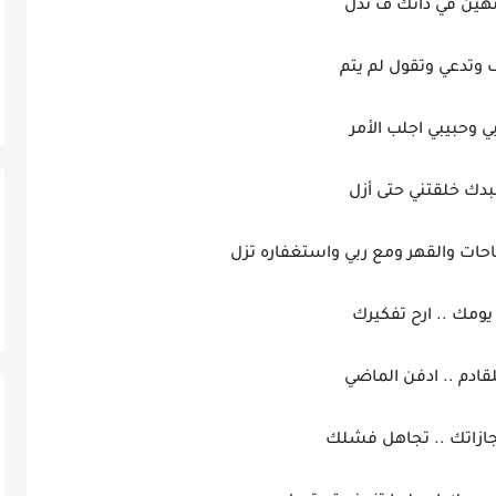
هين في ذاتك ف تذل
 وتدعي وتقول لم يتم
ي وحبيبي اجلب الأمر
بدك خلقتني حتى أزل
احات والقهر ومع ربي واستغفاره تزل
مك .. ارح تفكيرك
لقادم .. ادفن الماضي
ازاتك .. تجاهل فشلك