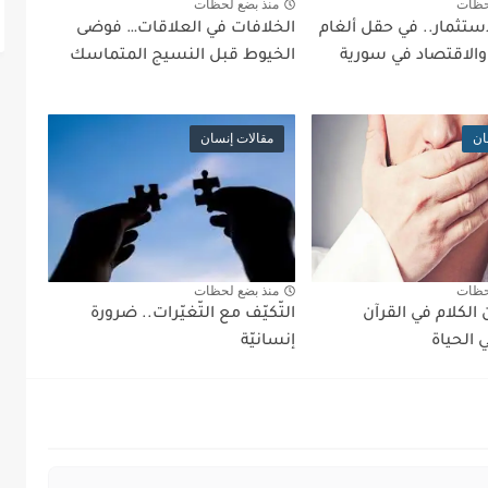
حظات
منذ بضع لحظات
ستثمار.. في حقل ألغام
الخلافات في العلاقات… فوضى
والاقتصاد في سورية
الخيوط قبل النسيج المتماسك
ان
مقالات إنسان
حظات
منذ بضع لحظات
الكلام في القرآن
التّكيّف مع التّغيّرات.. ضرورة
 الحياة
إنسانيّة