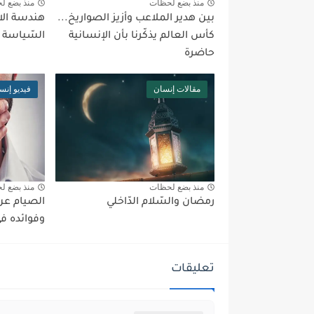
منذ بضع لحظات
منذ بضع ل
بين هدير الملاعب وأزيز الصواريخ...
هندسة الا
كأس العالم يذكّرنا بأن الإنسانية
السّياسة 
حاضرة
مقالات إنسان
فيديو إنس
منذ بضع لحظات
منذ بضع ل
رمضان والسّلام الدّاخلي
الصيام عن 
وفوائده في
تعليقات