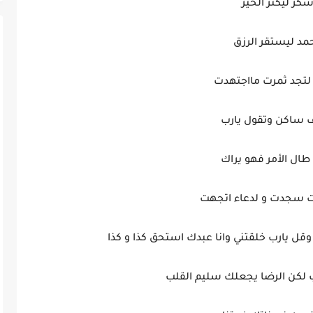
شكر ليكثر الخير
مد ليستقر الرزق
لتجد ثمرت مااجتهدت
ف ساكن وتقول يارب
طال الأمر فهو يراك
ت سجدت و لدعاء اتجهت
ل يارب خلقتني وانا عبدك استحق كذا و كذا
 لكن الرضا يجعلك سليم القلب