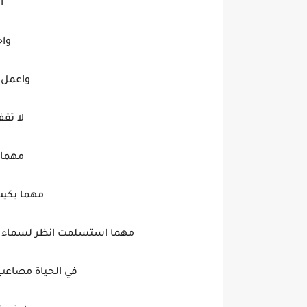
ا
واح
واعمل 
لا تق
مهما 
مهما بكي
مهما استسلمت انظر لسماء وق
في الحياة مصاعب