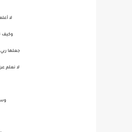
لا أعل
وكيف ن
جعلها ربي 
لا نعلم ع
وسن