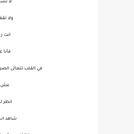
لا تست
ولا تقف
انت رب
فأنا ع
في القلب تتعالى الصي
عش يو
انظر ل
شاهد انج