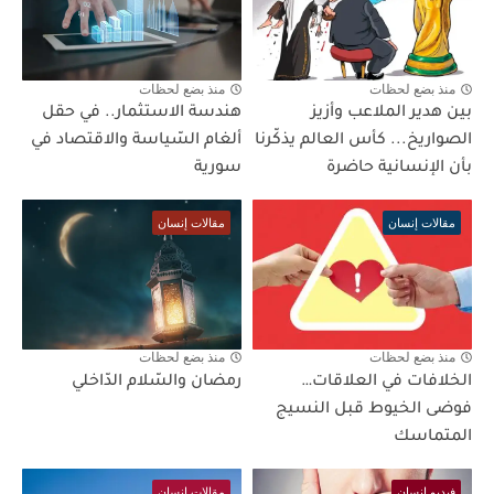
منذ بضع لحظات
منذ بضع لحظات
بين هدير الملاعب وأزيز
هندسة الاستثمار.. في حقل
الصواريخ... كأس العالم يذكّرنا
ألغام السّياسة والاقتصاد في
بأن الإنسانية حاضرة
سورية
مقالات إنسان
مقالات إنسان
منذ بضع لحظات
منذ بضع لحظات
الخلافات في العلاقات…
رمضان والسّلام الدّاخلي
فوضى الخيوط قبل النسيج
المتماسك
فيديو إنسان
مقالات إنسان