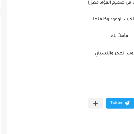
في صميم الفؤاد معززًا
كرت الوعود وخلفتها
فأهلاً بك
وب الهجر والنسيانِ