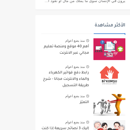
يرون في الإنسان سوى ما يملك من مال أو نفوذ أ...
الأكثر مشاهدة
منذ بضع اعوام
أهم 40 موقع ومنصة تعليم
مجاني عبر الانترنت
منذ بضع اعوام
رابط دفع فواتير الكهرباء
والماء والانترنت مجانا - شرح
طريقة التسجيل
منذ بضع اعوام
التميّز
منذ بضع اعوام
إليك 3 نصائح سريعة إذا كنت