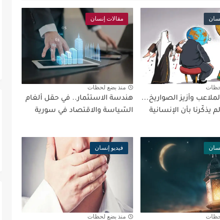
نسان
مقالات إنسان
حظات
منذ بضع لحظات
لملاعب وأزيز الصواريخ...
هندسة الاستثمار.. في حقل ألغام
 يذكّرنا بأن الإنسانية
السّياسة والاقتصاد في سورية
نسان
فيديو إنسان
حظات
منذ بضع لحظات