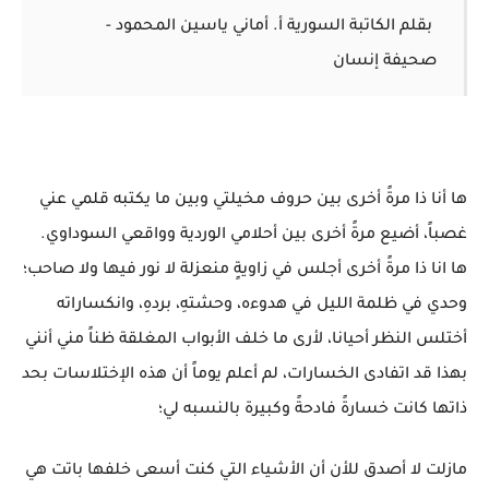
بقلم الكاتبة السورية أ. أماني ياسين المحمود -
صحيفة إنسان
ها أنا ذا مرةً أخرى بين حروف مخيلتي وبين ما يكتبه قلمي عني
غصباً، أضيع مرةً أخرى بين أحلامي الوردية وواقعي السوداوي.
ها انا ذا مرةً أخرى أجلس في زاويةٍ منعزلة لا نور فيها ولا صاحب؛
وحدي في ظلمة الليل في هدوءه، وحشتهِ، بردهِ، وانكساراته
أختلس النظر أحيانا، لأرى ما خلف الأبواب المغلقة ظناً مني أنني
بهذا قد اتفادى الخسارات، لم أعلم يوماً أن هذه الإختلاسات بحد
ذاتها كانت خسارةً فادحةً وكبيرة بالنسبه لي؛
مازلت لا أصدق للأن أن الأشياء التي كنت أسعى خلفها باتت هي