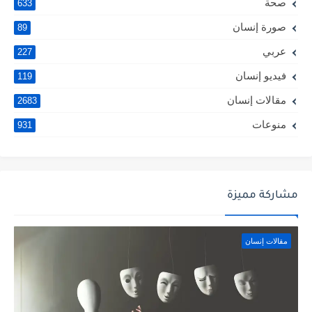
صحة
633
صورة إنسان
89
عربي
227
فيديو إنسان
119
مقالات إنسان
2683
منوعات
931
مشاركة مميزة
مقالات إنسان