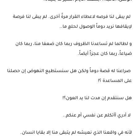
الوطن، الأحبة.. ابتلعت الأيام الكثيرَ ما بنيناه.
لم يبقى لنا فرصه لاعطاء القرار مرةً أخرى. لم يبقى لنا فرصة
لإيقافها نريد دوماً الوصول لحلمٍ ما..
و لطالما لم تساعدنا الظروف ربما كان ضعفا منا، ربما كان
ضياعاً، ربما كان عجزاً أيضاً.
صراعنا له قصة دوماً ولكن هل سنستطيع النهوض إن حصلنا
على المساعدة ؟!
هل سنتقدم إن مدت لنا يد العون؟!
لا أدري أأتكلم عن نفسي أم عنكم..
لأنه في واقعنا الذي نعيشه لم يتبقى منا إلا بقايا انسان.