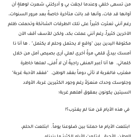
من تسعى خلفي وعندما لحِقت بي و أدركتني شعرت لوهلةٍ أن
أوانها قد فات، وأنها قد باتت متأخرة خاصةً بعد مرور السنوات،
رغم أنني تعثرت كثيراً على تلك الطرقات الشائكة وتحملت ظلم
الآخرين كثيراً، رغم أنني عملت بكد، ولكن للأسف أقف الآن
مكتوفة اليدين بين "واقع لا يحتمل وحلم لا يكتمل" . ها أنا ذا
أمسك بيديَّ قلمي مرةً أخرى لعلي أرى بصيص أمل من خلال
كلماتي. ها أنا أعبر المنفى راجيةً أن لا أُفنى، لعلها خاطرة
مغترب فالغربة لا تأتي دوماً بفقد الوطن. "ففقد الأحبة غربة"
وجلوسك وحدك منعزلاً رغم وجود الكثيرين غربة، الأولاد
السيئين يكونون بعقوق أهلهم غربة؛
في هذه الأيام مَن منا لم يغترب؟!
ابتلعت الأيام ما حملنا بين ضلوعنا يوماً. ابتلعت الحلم،