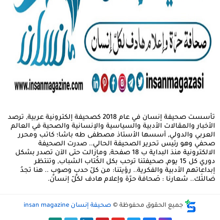
تأسست صحيفة إنسان في عام 2018 كصحيفة إلكترونية عربية, ترصد
الأخبار والمقالات الأدبية والسياسية والإنسانية والصحية في العالم
العربي والدولي, أسسها الأستاذ مصطفى طه باشا؛ كاتب ومحرر
صحفي وهو رئيس تحرير الصحيفة الحالي.. صدرت الصحيفة
الالكترونية منذ البداية ب 18 صفحة, ومازالت حتى الآن تصدر بشكل
دوري كل 15 يوم, صحيفتنا ترحب بكل الكُتاب الشباب, وتنتظر
إبداعاتهم الأدبية والفكرية.. رؤيتنا: من كلّ حدبٍ وصوبٍ .. هنا تجدُ
ضالتَك.. شعارنا : صَحافة حرّة وإعلام هادف لكلّ إنسان.
جميع الحقوق محفوظة ©
صحيفة إنسان insan magazine