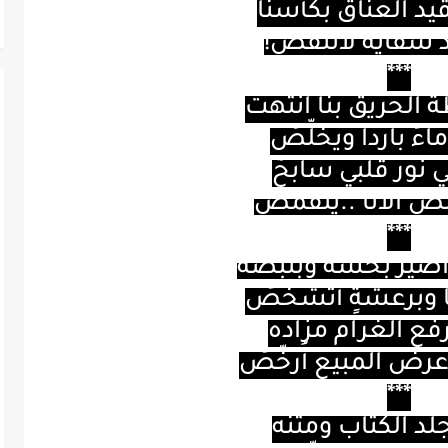
يد العناق بكأسنا
د سقاية لاتنقصُ
!
***
طة الحريق بنا انتهت
ماءً باردا ويخلِّصُ
ي نور قلبي سابحٌ
صّ الأنا
..
يتقمصُ
***
صيرُ بحسّه وبنبضه
 وبرعشةٍ أتشخصُ
رفع الغرام مزاده
رض المبيع أُرخّصُ
***
جلد الكتاب ومتنه