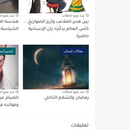
منذ بضع لحظات
منذ بضع ل
بين هدير الملاعب وأزيز الصواريخ...
هندسة الا
كأس العالم يذكّرنا بأن الإنسانية
السّياسة 
حاضرة
مقالات إنسان
فيديو إنس
منذ بضع لحظات
منذ بضع ل
رمضان والسّلام الدّاخلي
الصيام عن 
وفوائده في
تعليقات