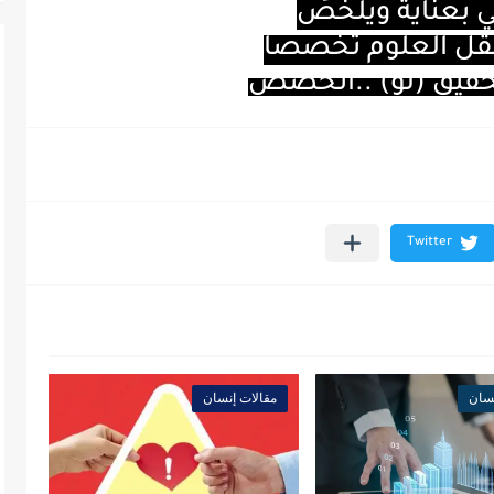
 بعناية ويلخّصُ
حقل العلوم تخصصا
حقيق
(
لو
) ..
أتخصص
نسان
مقالات إنسان