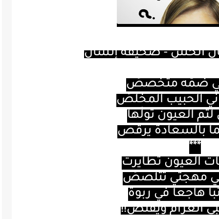
ن الخش - صحيفة إنسان
في ضمّه متخصصُ
ي الحبيب المخلصُ
لثم العيون تولّها
ما بالسعادة يرقص
***
مات العيون تطايرت
ي مهجتي تتلصصُ
با هاجعا في ربوة
ي الغرام ويقنصُ
!!