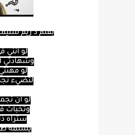
بقلم د
ريم سليما
لو أنني 
وشهادتي أن
لو مهنتي 
لتُضيء نج
لو أنّ نج
وتخبأت ف
ستراه ذئ
يشتمّه ظب