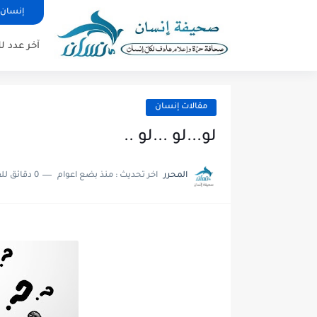
إنسان 
آخر عدد 
مقالات إنسان
لو...لو ...لو ..
المحرر
اخر تحديث :
منذ بضع اعوام
0 دقائق للقراءة