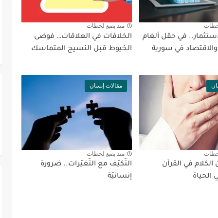
حظات
منذ بضع لحظات
ستثمار.. في حقل ألغام
الخلافات في العلاقات… فوضى
والاقتصاد في سورية
الخيوط قبل النسيج المتماسك
ان
مقالات إنسان
حظات
منذ بضع لحظات
الكلام في القرآن
التّكيّف مع التّغيّرات.. ضرورة
 الحياة
إنسانيّة