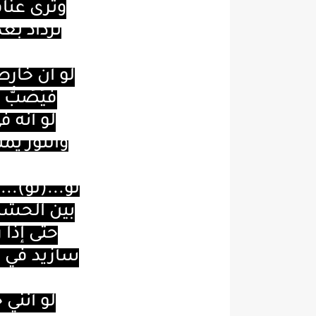
وترى عناق
تزداد بع
لو أنّ خار
فيُصَبُّ 
لو أنه ف
والنور يمت
لو
...(
لو
)...
أ
بين الحشا
حتى إذا 
سأزيد في ع
لو أنني 