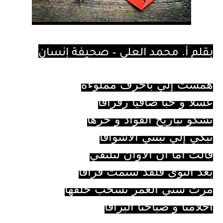
بقلم أ. محمد العلي – صحيفة إنسان
همست إليّ بأحرف مملوءة
عسلا و حبا صافيا رقراقا
تشكو تباريح الفؤاد و حرّها
تبكي إليّ تبثني الأشواقا
قالت أما آن الآوان لنلتقي
بعد النوى فلقد سئمت فراقا
مرّت سني العمر تسحب خلفها
أحلامنا و صباحنا البرّاقا