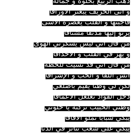
ذهب الربيع بحلوه و جماله
و أتى الخريف يبعثر الأوراقا
فأجبتها و القلب يعصره الأسى
يرنو إليها مدنفا مشتاقا
من قال أني ليس يسكرني الهوى
و يهزّ فيّ القلب و الأحداقا
من قال أني قد نسيت للحظة
أنس اللقا و الحب و الإشراقا
لكن لي وطنا يقيم بأضلعي
دخل الفؤاد تغلغل الأعماقا
وطني الحبيب تركته يا حلوتي
يبكي شبابا تملؤ الآفاقا
يبكي على شعب تناثر في الدنا