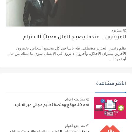
منذ يوم
المزيفون... عندما يصبح المال معيارًا للاحترام
بقلم رئيس التحرير مصطفى طه باشا في كل مجتمع أشخاص يختبرون
الآخرين بميزان الأخلاق، وآخرون لا يرون في الإنسان سوى ما يملك من مال
أو نفوذ أ...
الأكثر مشاهدة
منذ بضع اعوام
أهم 40 موقع ومنصة تعليم مجاني عبر الانترنت
منذ بضع اعوام