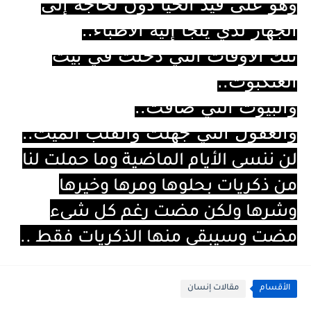
وهو على قيد الحيا دون لحاجة إلى
الجهاز لذي يلجأ إليه الأطباء..
تلك الأوقات التي دخلت في بيت
العنكبوت..
والبيوت التي ضاقت..
والعقول التي جهلت والقلب الميت..
لن ننسى الأيام الماضية وما حملت لنا
من ذكريات بحلوها ومرها وخيرها
وشرها ولكن مضت رغم كل شيء
مضت وسيبقى منها الذكريات فقط ..
الأقسام
مقالات إنسان