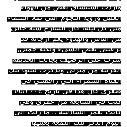
وأردت استنشاق بعض من الهواء
العليل ورؤيه النجوم التي تملأ السماء
مثل كل ليله،
كان الشارع شبه خالي
من الناس والهدوء يعم أرجائه قد
يرعبني بعض الشيء ولكنه جميل
,
سرت على الرصيف بجانب الحديقه
القريبه من منزلي وتذكرت ليلتها تلك
الفتاة السمراء التي رافقتني في
صغري كان هذا في تاريخ ٦/٥/٢٠٠٤
كنت في السابعه من عمري وهي
كانت بعمر السادسه .. ما زلت الى
اليوم أتذكر تلك اللمعه بعينيها