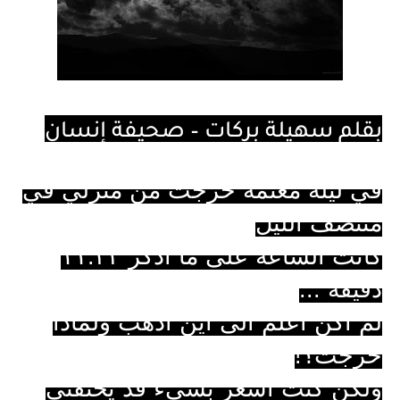
بقلم سهيلة بركات – صحيفة إنسان
في ليلة معتمه خرجت من منزلي في
منتصف الليل
كانت الساعه على ما أذكر ١١:٢٣
دقيقه ...
لم أكن أعلم الى أين أذهب ولماذا
خرجت؟!
ولكن كنت أشعر بشيء قد يخنقني