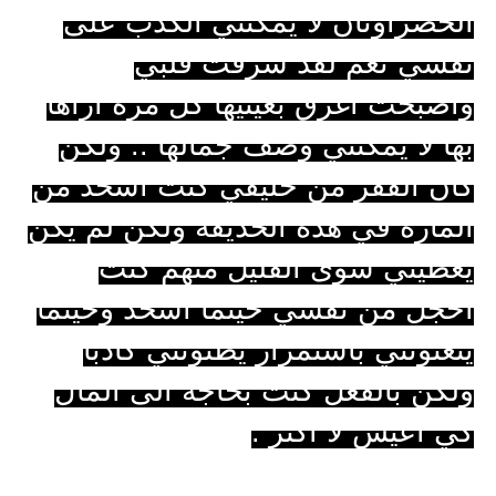
الخضراوتان لا يمكنني الكذب على
نفسي نعم لقد سرقت قلبي
وأصبحت أغرق بعينيها كل مره أراها
بها لا يمكنني وصف جمالها .. ولكن
كان الفقر من حليفي كنت أشحد من
الماره في هذه الحديقه ولكن لم يكن
يعطيني سوى القليل منهم كنت
أخجل من نفسي حينما أشحذ وحينما
ينعتونني باستمرار يظنونني كاذباً
ولكن بالفعل كنت بحاجه الى المال
كي أعيش لا أكثر .