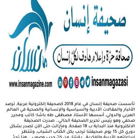
تأسست صحيفة إنسان في عام 2018 كصحيفة إلكترونية عربية, ترصد
الأخبار والمقالات الأدبية والسياسية والإنسانية والصحية في العالم
العربي والدولي, أسسها الأستاذ مصطفى طه باشا؛ كاتب ومحرر
صحفي وهو رئيس تحرير الصحيفة الحالي.. صدرت الصحيفة
الالكترونية منذ البداية ب 18 صفحة, ومازالت حتى الآن تصدر بشكل
دوري كل 15 يوم, صحيفتنا ترحب بكل الكُتاب الشباب, وتنتظر
إبداعاتهم الأدبية والفكرية.. رؤيتنا: من كلّ حدبٍ وصوبٍ .. هنا تجدُ