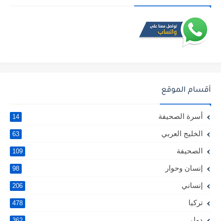
أقسام الموقع
أسرة الصحيفة
14
الخليج العربي
63
الصحيفة
109
إنسان وحوار
98
إنساني
206
تركيا
478
دولي
362