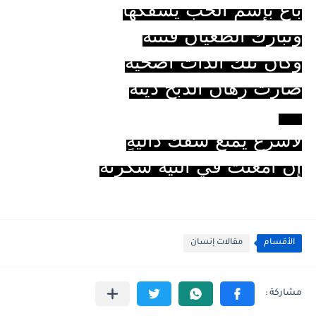
باغٍ بإسم الحب يسفكها
وتبارك الطغيان فتنته
وكأنّ تلك الذات أضحية
صارت رِهان الذبح ديّته
***
لاشرعَ يمنع سفك داليةٍ
إنْ أمعنت في التيه سكرتُه
الأقسام
مقالات إنسان