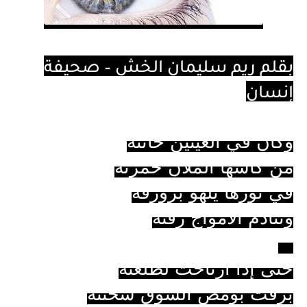
بقلم ريم سليمان الخش – صحيفة
إنسان
وكأنّ في العينين حانته
من كأسها الملآن خمرتُه
في نورها يلهو بزورقه
وتنادمُ الأمواجَ رقّته
**
حتى إذا ارتاحت لطلعته
برقت بومض الشوق سحنته