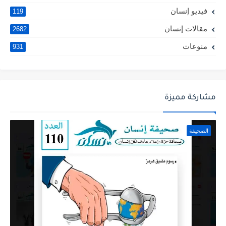
فيديو إنسان
119
مقالات إنسان
2682
منوعات
931
مشاركة مميزة
الصحيفة