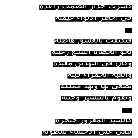
كسرت جدار الصمت راعدة
في أخطر الأنواء غيمته
**
فتكثّفت بالعشق هاطلة
نحو الخطايا السبع رغبته
وكأنّ في النهدين معبده
والقبة الحمراء قبتّه
يطغى بها ويهدّ مملكة
وتقوم بالتبشير وجنته
***
كالسيّد المغرور خنجره
تبقى على الأحشاء سطوته