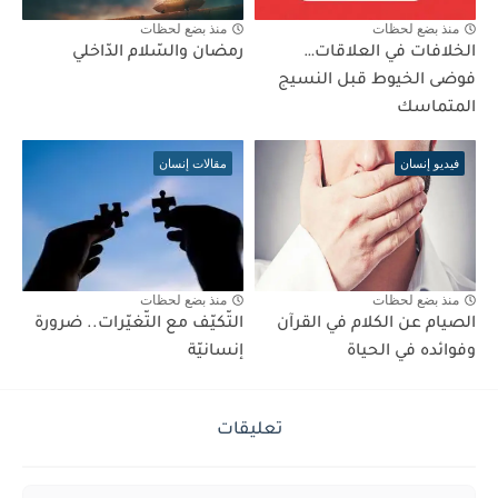
منذ بضع لحظات
منذ بضع لحظات
الخلافات في العلاقات…
رمضان والسّلام الدّاخلي
فوضى الخيوط قبل النسيج
المتماسك
فيديو إنسان
مقالات إنسان
منذ بضع لحظات
منذ بضع لحظات
الصيام عن الكلام في القرآن
التّكيّف مع التّغيّرات.. ضرورة
وفوائده في الحياة
إنسانيّة
تعليقات