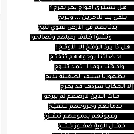
هـل تـُشـتـرى أمـواجُ بحـر تمرحُ ؟
يُــلقـي بـنـا للآخـريــن ... ويـَـرْبحُ
بـذئـابـهــم في الأرض تعـوي تنبحُ
ونسَـوْا خِــلاف رعيلهم وتصالحوا
هــل ذا يــردُّ الـوَقـْـحَ إلا الأوقــحُ !
أحــضـانـُـنـا بـوجـوهـهـم تـتـفـتــحُ
وأكـــفـُّـنــا دومـا ً تـُـمَــدُّ تـُـلــــوِّحُ
بـظـهـورنا سـيــف الضغينة يَـذبحُ
إلا الحَــكـايــا سـردُهــا قـد يجـرَحُ
مــات الــذيـن لأرضهـم لم يبرحوا
بــدمـائـهـم وجـروحـهـم تـــتــقـيّــحُ
وعـيـونـهـم بـدمـوعـهـم تـتـقــــرَّحُ
حُمـَّـــال ألـويةٍ صُقـــــورٌ جُــنـَّـــــحُ