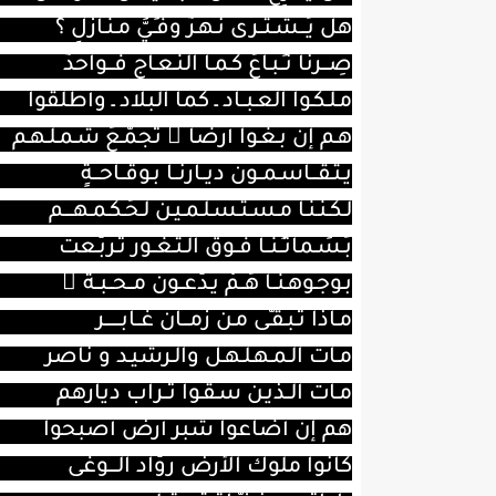
هل يُـــشـتــرى نـهـرٌ وفـَـيُّ مـنـازلٍ ؟
صِـــرنا نـُـبـاعُ كـمـا النـعـاج فـــواحدٌ
مـلـكـوا العـبــاد ـ كما البلاد ـ وأطلقوا
هـم إن بـغـوا أرضا ً تجمَّـعَ شـمـلـهـم
يـتـقـــاسـمــون ديــارنــا بـوقــاحـــةٍ
لـكـنـنـا مـسـتـسـلـمـيـن لـحُـكـمـهــــم
بَـسَـماتـُـنــا فــوق الـثـغــور تـربَّـعتْ
بـوجـوهـنــا هُــمْ يـدَّعــون مــحــبــة ً
مـاذا تـبـقـَّى مـن زمـــان غــابـــــــر
مـات الـمـهـلـهـل والـرشيـد و ناصر
مـات الــذيـن سـقـوا تــراب ديارهم
هم إن أضاعوا شبر أرض أصبحوا
كانوا ملوك الأرض روّاد الــــوغى