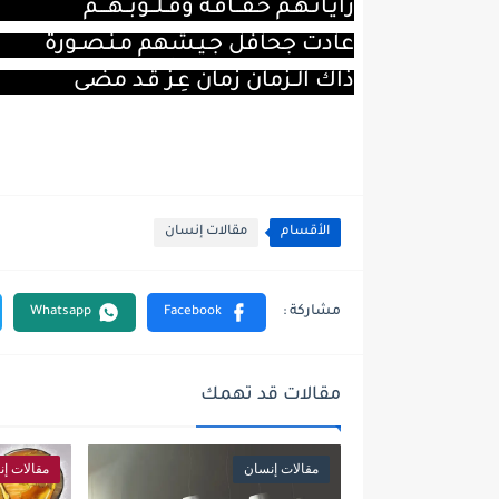
رايـاتـهـم خـفـَّــاقـة وقــلـــوبــهــــم
عادتْ جحافل جـيـشهم مـنـصــورة
ذاك الــزمان زمان عِـزٍّ قـد مضى
الأقسام
مقالات إنسان
مقالات قد تهمك
مقالات إنسان
مقالات إ