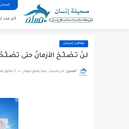
إنسان 
آخر عدد 
مقالات إنسان
لـنْ تـَـصْـلـُـحَ الأزمانُ حتى تـَصْـلـُـح
المحرر
اخر تحديث :
منذ بضع اعوام
1 دقائق للقراءة