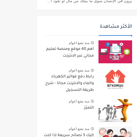
يرون في الإنسان سوى ما يملك من مال أو نفوذ أ...
الأكثر مشاهدة
منذ بضع اعوام
أهم 40 موقع ومنصة تعليم
مجاني عبر الانترنت
منذ بضع اعوام
رابط دفع فواتير الكهرباء
والماء والانترنت مجانا - شرح
طريقة التسجيل
منذ بضع اعوام
التميّز
منذ بضع اعوام
إليك 3 نصائح سريعة إذا كنت