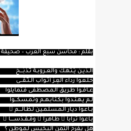
بقلم : محاسن سبع العرب – صحيفة 
الــدّيــنُ يـُـنـْهَـكُ والعــروبــة تـُـذبَـــــحُ
خـلـعـوا رداء العِـزِّ أثــواب الــتـُّـقــــى
عــافــوا طـريـق الـمـصـطـفى فـتمايلوا
لــم يـهـتــدوا بـكـتـابـهــم وتـمـسـكــــوا
بــاعـوا ديـار الـمـسـلـمـيـن لـظـالـــــم ٍ
بـاعـوا تـرابا ً طـاهـرا ً ومُــقــدّســــــا ً
هل يُـفرِحُ الثمن الـبـخيـس لـمـوطـن ؟