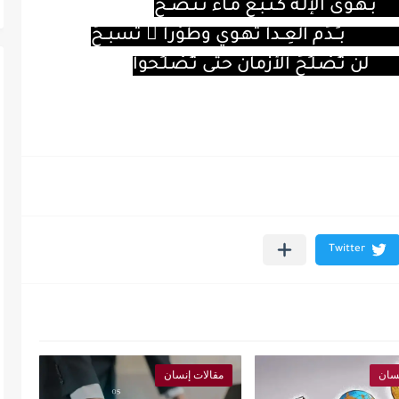
بـهـوى الإلـه كـنـبـع مـاء تـنـضــحُ
بــِـدَم العِــدا تهـوي وطوْرا ً تسبــحُ
لن تـَصْـلـُحَ الأزمانُ حتى تـَصْـلـُحوا
نسان
مقالات إنسان