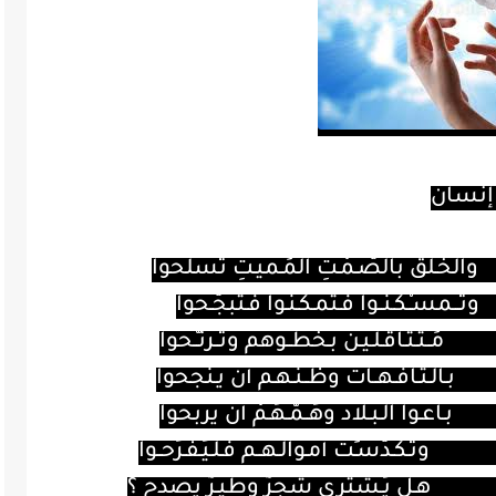
إنسان
والخَـلقُ بالصّـمْـتِ المُـميـتِ تسلحوا
وتـــمسـْـكـنــوا فـتمـكـنـوا فـتبجَّـحوا
مُــتـثـاقـلـيـن بـخُطــوهم وتــرنـَّـحوا
بـالـتـافـهــات وظــنـهـم أن يـنجحوا
بـاعـوا الـبـلاد وهَــمُّـهُـمْ أن يربحوا
وتـكـدَّسـَتْ أمـوالـهــم فـلـيَـفـرَحــوا
هـل يُـشترى شجرٌ وطيـرٌ يصدح ؟