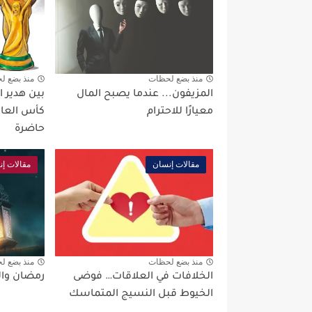
منذ بضع لحظات
منذ بضع ل
المزيفون... عندما يصبح المال
بين هدير ا
معيارًا للاحترام
كأس العالم
حاضرة
مقالات إنسان
مقالات إ
منذ بضع لحظات
منذ بضع ل
الخلافات في العلاقات… فوضى
رمضان والس
الخيوط قبل النسيج المتماسك