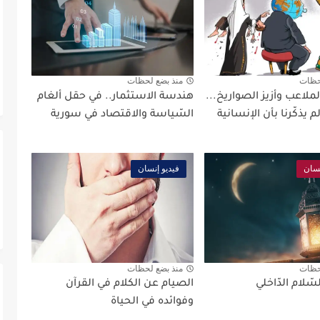
حظات
منذ بضع لحظات
لملاعب وأزيز الصواريخ...
هندسة الاستثمار.. في حقل ألغام
 يذكّرنا بأن الإنسانية
السّياسة والاقتصاد في سورية
نسان
فيديو إنسان
حظات
منذ بضع لحظات
ّلام الدّاخلي
الصيام عن الكلام في القرآن
وفوائده في الحياة