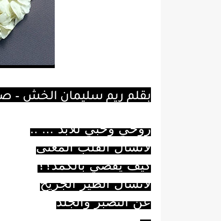
بقلم ريم سليمان الخش – ص
روحي وحبيَ للأبد
... ..
لاتسأل القلب المعنّى
كيف يقضي بالكمدْ؟؟
لاتسأل الطير الجريح
عن التصبّر والجلَدْ
**