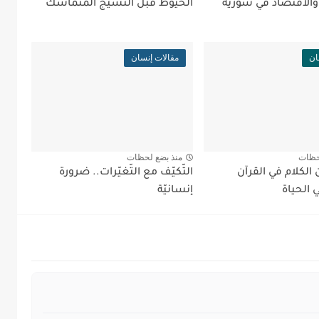
والاقتصاد في سورية
الخيوط قبل النسيج المتماسك
ان
مقالات إنسان
حظات
منذ بضع لحظات
الكلام في القرآن
التّكيّف مع التّغيّرات.. ضرورة
 الحياة
إنسانيّة