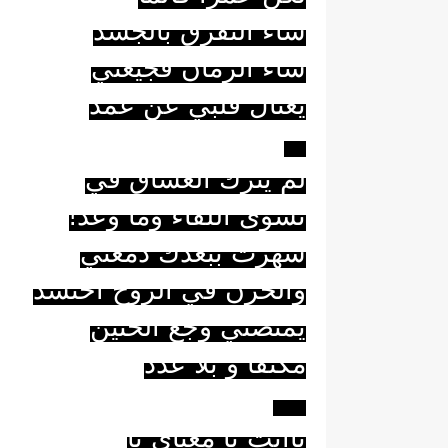
شاء التفرق بالجسد
شاء الزمان فجيعتي
يغتال قلبي عن عَمدْ
**
لم يترك العشاق في
نشوى اللقاء وما وعد
!
سهرت ببعدك دمعتي
والحزن في الروح احتشدْ
يمتصني وجع الحنين
مكثّفا و بلا عدَد
***
ياأنت يا معناي يا