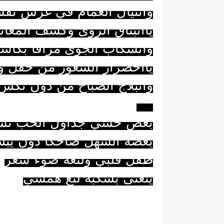
وانثيال الغمام في غرس نف
ياانبثاق الرؤى وكشف المعان
وانسكاب الجوى مراقا بكأس
يااخضرار الشعور من حقل ور
وانبلاج الصباح من دون نكسِ
***
بعض حسي جداول الحب تس
بعضه السهل ضاحكا دون يبس
طفل قلبي ولثغه ضوء شعرٍ
يتغنى بسكبه لثغ همسي