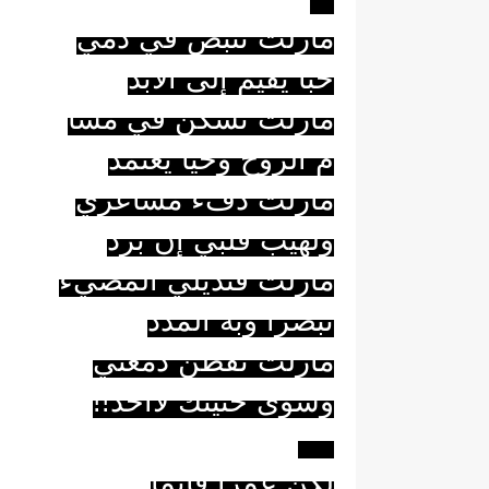
مازلت تنبض في دمي
حبا يُقيمُ إلى الأبد
مازلت تسكن في مسا
م الروح وحيا يعتمدْ
مازلت دفء مشاعري
ولهيب قلبي إنْ بَردْ
مازلت قنديلي المضيء
تبصرا وبه المدَد
مازلت تقطن دمعتي
وسوى حنينك لاأحد
!!
***
لكنّ عمرا قاتما