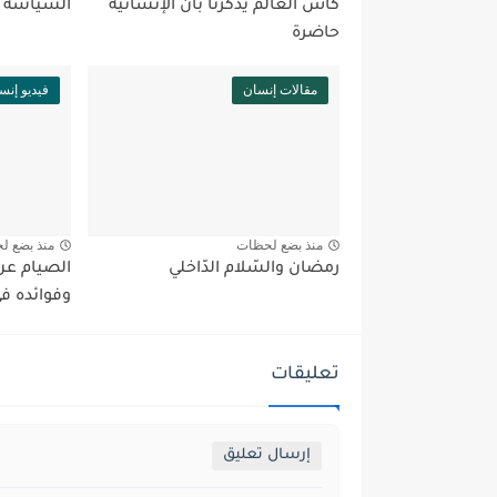
كأس العالم يذكّرنا بأن الإنسانية
السّياسة 
حاضرة
مقالات إنسان
فيديو إنس
منذ بضع لحظات
منذ بضع ل
رمضان والسّلام الدّاخلي
الصيام عن 
وفوائده في
تعليقات
إرسال تعليق