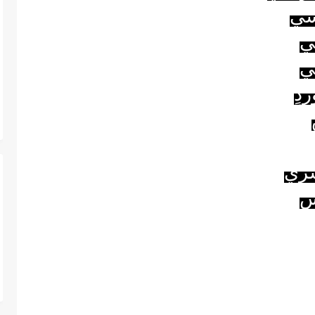
سي
ي
ي
دٍ
ري
ِ