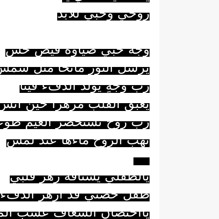
روحي وحبيَ للأبد
وجه حبي ضياؤه فيضُ حسِ
يُرسل النورَ مانحا مثل شمس
ربّ وجهٍ يولّد الدفء فينا
يعبق القلب مزهرا حين أنسِ
ربّ روحٍ تستحضرُ الغيم طوع
تهبُ الروحَ ماءها عند لمسِ
***
يالطفلي يشتاقه زهر قلبي
طفل حضني قد أزهر الدفء
يااحتضان الشغاف عشب الم