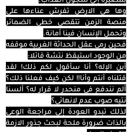
بمصيره إلى سجون العذاب.
وها هي الارض تفرش عناءها على
منصة الزمن تتقصى خطى الضمائر
وتحمل الإنسان فينا أمانة.
فحين رمى عقل الحداثة الغربية موقفه
من الوجود استيقظ نتشة قائلا:
أين الإله؟ أنا سأقول لكم ذلك! لقد
قتلناه أنتم وأنا!! لكن كيف فعلنا ذلك؟
ألم نندفع في منحدر لا قرار له؟ ألسنا
نتيه صوب عدم لانهائي؟
لذلك تبدو العودة إلى مراجعة الوعي
بالذات ضرورة ملحة لبحث جذور الازمة