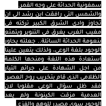
سمفونية الحداثة على وجه القمر.
والشمس التي رافقت ابن رشد الى ان
تجاوز وادي الشرق الكبير تركته في
مغيب الغرب يغرق في التنوير ويتمتع
بنعومة الحداثة السائلة.. جعلته يحاور
الوجود بلغة الوعي، ولذلك يتعين علينا
استعادة هذه اللغة ومنحها الكلمة
من اجل الشهادة على جرائم التيار
الظلامي الذي قام بتخريب روح العصر.
فقد ظل سؤال الوعي مقلوبا لان
العدمية مزقت الكينونة ولم يعد
الوجود سوى مصدر للوهم والفزع.