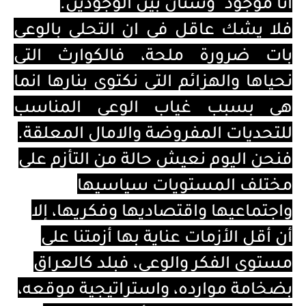
انا موجود" وشتان بين الوجودين.
فلا يشك عاقل في ان التحلي بالوعي
بات ضرورة ملحة، فالكوارث التي
نحياها والهزائم التي نكتوي بنارها انما
هي بسبب غياب الوعي المناسب
للتحديات المفروضة والامال المعلقة.
فنحن اليوم نعيش حالة من التأزم على
مختلف المستويات سياسيها
واجتماعيها واقتصاديها وفكريها، إلا
أن أقل الأزمات عناية بها أزمتنا على
مستوى الفكر والوعي، فبلد كالعراق
بضخامة موارده، واستراتيجية موقعه،