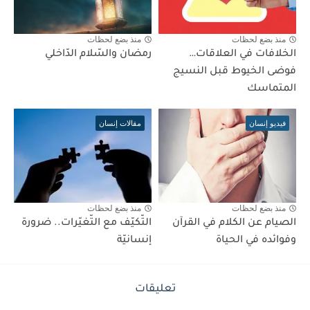
منذ بضع لحظات
منذ بضع لحظات
الخلافات في العلاقات…
رمضان والسّلام الدّاخلي
فوضى الخيوط قبل النسيج
المتماسك
فيديو إنسان
مقالات إنسان
منذ بضع لحظات
منذ بضع لحظات
الصيام عن الكلام في القرآن
التّكيّف مع التّغيّرات.. ضرورة
وفوائده في الحياة
إنسانيّة
تعليقات