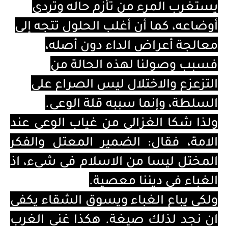
يستغرب المرء من تأزم حاله وتردي
أوضاعه، كما أن أغلب الحلول تتجه إلى
معالجة أعراض الداء دون أصله،
فسبب وصولنا لهذه الحالة من
التزعزع والاختلال ليس الصراع على
السلطة، وإنما سببه قلة الوعي.
ولذا شكا الغزالي من غياب الوعي عند
الامة، فقال: الضمير المعتل والفكر
المختل ليسا من الاسلام في شيء، اذ
الغباء في ديننا معصية.
ولكي يباع الغباء ويسوق الشقاء يكفي
ان نجد لذلك صيغة. هكذا غنى الغرب