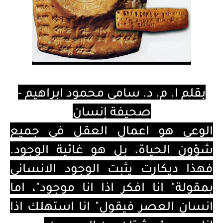
بقلم ا. م. د. سامي محمود ابراهيم -
صحيفة إنسان
الوعي هو اعمال العقل في جميع
شؤون الحياة، بل هو غائية الوجود.
فهذا ديكارت يثبت الوجود الانساني
بمقولة" انا افكر اذا انا موجود"، اما
انسان العصر فيقول" انا استهلك اذا