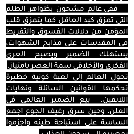
ففي عالم مشحون بظواهر الظلم
التي تمزق كبد العاقل كما يتمزق قلب
المؤمن من دلالات الفسوق والتفريط
في المقدسات على مذابح الشهوات،
يستهلك الضمير ويصبح العرى
الفكري والأخلاقي سمة العصر بامتياز.
تحول العالم إلى لعبة كونية خطيرة
تحكمها القوانين السائلة ونهايات
اللايقين.
بيع الضمير العالمي في
العلن، وحين سرق رغيف الجوع اجمع
الساسة على استباحة طينه واجزموا