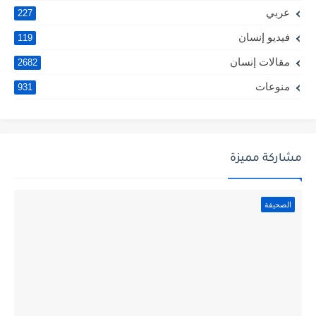
عربي
227
فيديو إنسان
119
مقالات إنسان
2682
منوعات
931
مشاركة مميزة
الصحيفة