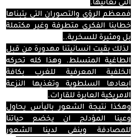
التي نعانيها.
فمعظم الرؤى والتصوران التي يتبناها
خطابنا الفكري متطرفة وغير مكتملة
بل ومثيرة للسخرية..
لذلك بقيت انسانيتنا مهدورة من قبل
الطاغية المتسلط. وهذا كله تحركه
الخلفية المعرفية للغرب بكافة
ابعادها السلطوية وتغذيها النزعة
الامريكية العابرة للقارات.
وهكذا نتيجة الشعور باليأس يحاول
وعينا المؤدلج ان يخضع حياتنا
للمصادفة وينفي لدينا الشعور